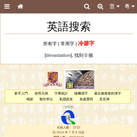
普
粵
英語搜索
冷僻字
所有字
|
常用字
|
[
devastation
], 找到 0 個
新手入門
使用凡例
字庫統計
隨機漢字
最近被搜索的漢字
鳴謝
製作單位
私隱政策
免責聲明
意見簿
（
管理員
）
在線人數： 2722
自 2014 年 7 月 8 日起