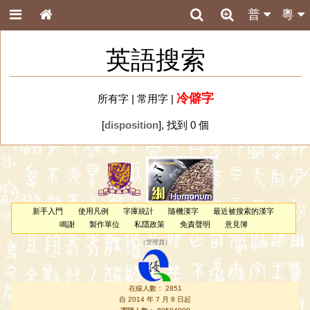
普
粵
英語搜索
冷僻字
所有字
|
常用字
|
[
disposition
], 找到 0 個
新手入門
使用凡例
字庫統計
隨機漢字
最近被搜索的漢字
鳴謝
製作單位
私隱政策
免責聲明
意見簿
（
管理員
）
在線人數： 2851
自 2014 年 7 月 8 日起