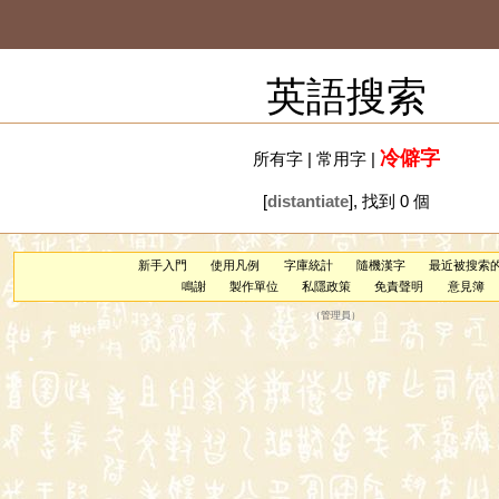
英語搜索
冷僻字
所有字
|
常用字
|
[
distantiate
], 找到 0 個
新手入門
使用凡例
字庫統計
隨機漢字
最近被搜索
鳴謝
製作單位
私隱政策
免責聲明
意見簿
（
管理員
）