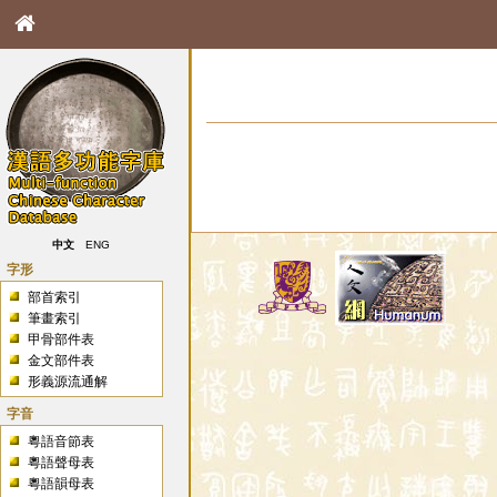
中文
ENG
字形
部首索引
筆畫索引
甲骨部件表
金文部件表
形義源流通解
字音
粵語音節表
粵語聲母表
粵語韻母表