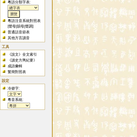
粵語分類字表:
粵語注音系統對照表
[
聲母
|
韻母
|
聲調
]
普通話音節表
其他方言讀音
工具
《說文》全文索引
《讀史方輿紀要》
成語彙輯
繁簡對照表
設定
冷僻字:
粵音系統: