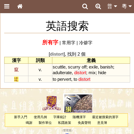
普
粵
英語搜索
所有字
|
常用字
|
冷僻字
[
distort
], 找到 2 個
漢字
詞類
意義
scuttle
,
scurry
off
;
exile
,
banish
;
竄
v.
adulterate
,
distort
;
mix
;
hide
迂
v.
to
pervert
,
to
distort
新手入門
使用凡例
字庫統計
隨機漢字
最近被搜索的漢字
鳴謝
製作單位
私隱政策
免責聲明
意見簿
（
管理員
）