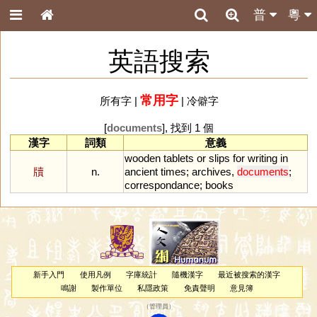
普
粵
英語搜索
常用字
所有字
|
|
冷僻字
[
documents
], 找到 1 個
漢字
詞類
意義
wooden
tablets
or
slips
for
writing
in
牘
n.
ancient
times
;
archives
,
documents
;
correspondance
;
books
新手入門
使用凡例
字庫統計
隨機漢字
最近被搜索的漢字
鳴謝
製作單位
私隱政策
免責聲明
意見簿
（
管理員
）