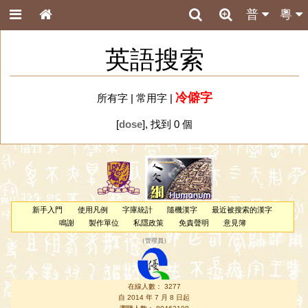
普
粵
英語搜索
冷僻字
所有字
|
常用字
|
[
dose
], 找到 0 個
新手入門
使用凡例
字庫統計
隨機漢字
最近被搜索的漢字
鳴謝
製作單位
私隱政策
免責聲明
意見簿
（
管理員
）
在線人數： 3277
自 2014 年 7 月 8 日起