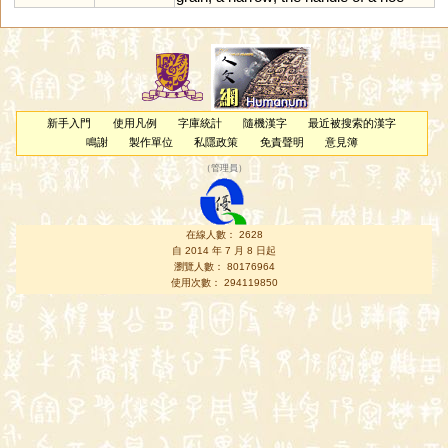
新手入門
使用凡例
字庫統計
隨機漢字
最近被搜索的漢字
鳴謝
製作單位
私隱政策
免責聲明
意見簿
（
管理員
）
在線人數： 2628
自 2014 年 7 月 8 日起
瀏覽人數： 80176964
使用次數： 294119850