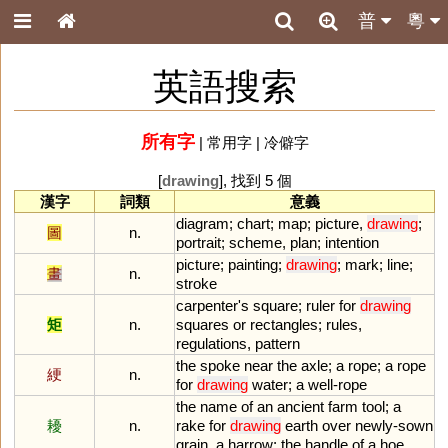
普
粵
英語搜索
所有字
|
常用字
|
冷僻字
[
drawing
], 找到 5 個
漢字
詞類
意義
diagram
;
chart
;
map
;
picture
,
drawing
;
圖
n.
portrait
;
scheme
,
plan
;
intention
picture
;
painting
;
drawing
;
mark
;
line
;
畫
n.
stroke
carpenter
'
s
square
;
ruler
for
drawing
矩
n.
squares
or
rectangles
;
rules
,
regulations
,
pattern
the
spoke
near
the
axle
;
a
rope
;
a
rope
綆
n.
for
drawing
water
;
a
well
-
rope
the
name
of
an
ancient
farm
tool
;
a
耰
n.
rake
for
drawing
earth
over
newly
-
sown
grain
,
a
harrow
;
the
handle
of
a
hoe