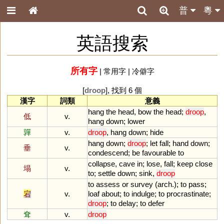
普
粵
英語搜索
所有字
|
常用字
|
冷僻字
[
droop
], 找到 6 個
漢字
詞類
意義
hang
the
head
,
bow
the
head
;
droop
,
低
v.
hang
down
;
lower
嚲
v.
droop
,
hang
down
;
hide
hang
down
;
droop
;
let
fall
;
hand
down
;
垂
v.
condescend
;
be
favourable
to
collapse
,
cave
in
;
lose
,
fall
;
keep
close
塌
v.
to
;
settle
down
;
sink
,
droop
to
assess
or
survey
(
arch
.);
to
pass
;
宕
v.
loaf
about
;
to
indulge
;
to
procrastinate
;
droop
;
to
delay
;
to
defer
耷
v.
droop