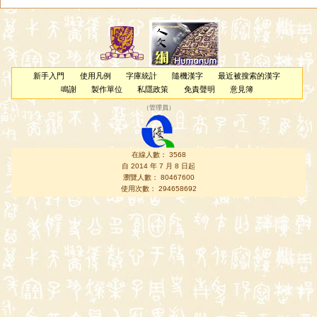
新手入門
使用凡例
字庫統計
隨機漢字
最近被搜索的漢字
鳴謝
製作單位
私隱政策
免責聲明
意見簿
（
管理員
）
在線人數： 3568
自 2014 年 7 月 8 日起
瀏覽人數： 80467600
使用次數： 294658692