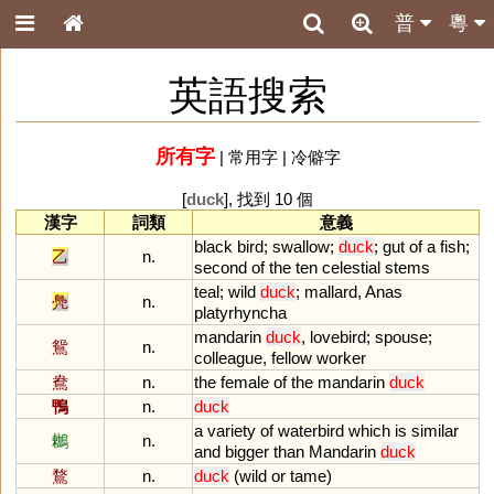
普
粵
英語搜索
所有字
|
常用字
|
冷僻字
[
duck
], 找到 10 個
漢字
詞類
意義
black
bird
;
swallow
;
duck
;
gut
of
a
fish
;
乙
n.
second
of
the
ten
celestial
stems
teal
;
wild
duck
;
mallard
,
Anas
鳧
n.
platyrhyncha
mandarin
duck
,
lovebird
;
spouse
;
鴛
n.
colleague
,
fellow
worker
鴦
n.
the
female
of
the
mandarin
duck
鴨
n.
duck
a
variety
of
waterbird
which
is
similar
鶒
n.
and
bigger
than
Mandarin
duck
鶩
n.
duck
(
wild
or
tame
)