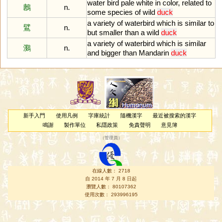
water
bird
pale
white
in
color
,
related
to
鶶
n.
some
species
of
wild
duck
a
variety
of
waterbird
which
is
similar
to
鷿
n.
but
smaller
than
a
wild
duck
a
variety
of
waterbird
which
is
similar
鸂
n.
and
bigger
than
Mandarin
duck
新手入門
使用凡例
字庫統計
隨機漢字
最近被搜索的漢字
鳴謝
製作單位
私隱政策
免責聲明
意見簿
（
管理員
）
在線人數： 2718
自 2014 年 7 月 8 日起
瀏覽人數： 80107362
使用次數： 293996195