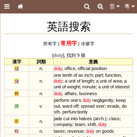
普
粵
英語搜索
常用字
所有字
|
|
冷僻字
[
duty
], 找到 9 個
漢字
詞類
意義
任
n.
duty
,
office
,
official
position
one
tenth
of
an
inch
;
part
;
function
,
分
n.
duty
;
a
unit
of
length
;
a
unit
of
area
;
a
unit
of
weight
;
minute
;
a
unit
of
interest
務
n.
duty
,
affairs
,
business
perform
one
'
s
duty
negligently
;
keep
搪
v.
out
,
ward
off
;
spread
over
;
evade
,
do
sth
.
perfunctiorily
jade
cut
into
halves
(
arch
.);
class
;
班
n.
company
;
team
;
shift
,
duty
稅
n.
taxes
;
revenue
;
duty
on
goods