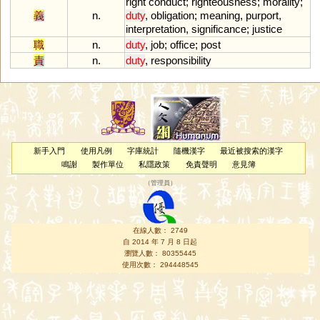
right
conduct
;
righteousness
;
morality
;
義
n.
duty
,
obligation
;
meaning
,
purport
,
interpretation
,
significance
;
justice
職
n.
duty
,
job
;
office
;
post
責
n.
duty
,
responsibility
新手入門
使用凡例
字庫統計
隨機漢字
最近被搜索的漢字
鳴謝
製作單位
私隱政策
免責聲明
意見簿
（
管理員
）
在線人數： 2749
自 2014 年 7 月 8 日起
瀏覽人數： 80355445
使用次數： 294448545