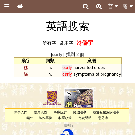
普
粵
英語搜索
冷僻字
所有字
|
常用字
|
[
early
], 找到 2 個
漢字
詞類
意義
穛
n.
early
harvested
crops
腜
n.
early
symptoms
of
pregnancy
新手入門
使用凡例
字庫統計
隨機漢字
最近被搜索的漢字
鳴謝
製作單位
私隱政策
免責聲明
意見簿
（
管理員
）