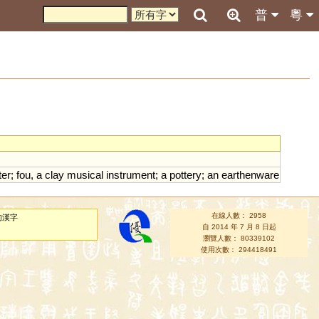
普
粵
ter
;
fou
,
a
clay
musical
instrument
;
a
pottery
;
an
earthenware
在線人數： 2958
的漢字
自 2014 年 7 月 8 日起
瀏覽人數： 80339102
使用次數： 294418491