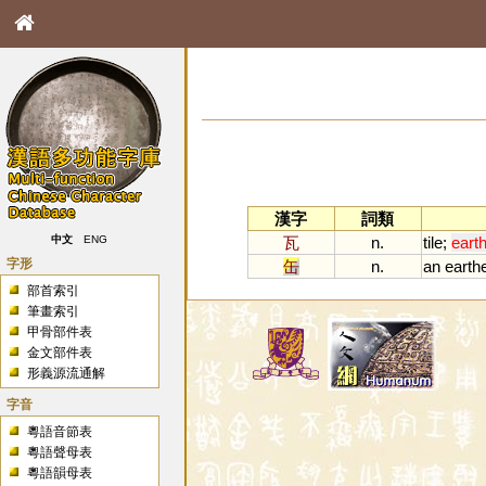
漢字
詞類
瓦
n.
tile
;
eart
中文
ENG
字形
缶
n.
an
earth
部首索引
筆畫索引
甲骨部件表
金文部件表
形義源流通解
字音
粵語音節表
粵語聲母表
粵語韻母表