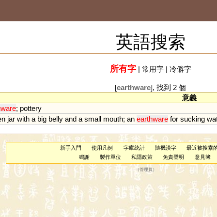
英語搜索
所有字
|
常用字
|
冷僻字
[
earthware
], 找到 2 個
意義
hware
;
pottery
en
jar
with
a
big
belly
and
a
small
mouth
;
an
earthware
for
sucking
wa
新手入門
使用凡例
字庫統計
隨機漢字
最近被搜索
鳴謝
製作單位
私隱政策
免責聲明
意見簿
（
管理員
）