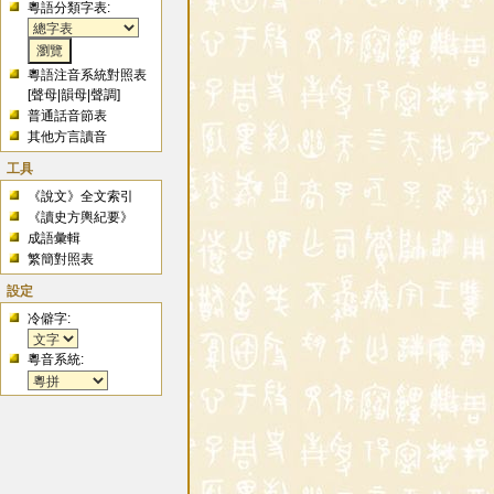
粵語分類字表:
粵語注音系統對照表
[
聲母
|
韻母
|
聲調
]
普通話音節表
其他方言讀音
工具
《說文》全文索引
《讀史方輿紀要》
成語彙輯
繁簡對照表
設定
冷僻字:
粵音系統: