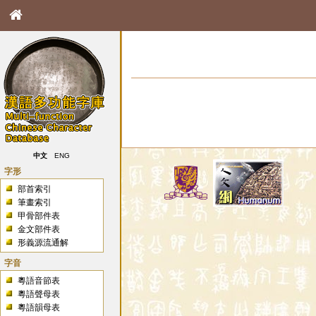
中文
ENG
字形
部首索引
筆畫索引
甲骨部件表
金文部件表
形義源流通解
字音
粵語音節表
粵語聲母表
粵語韻母表