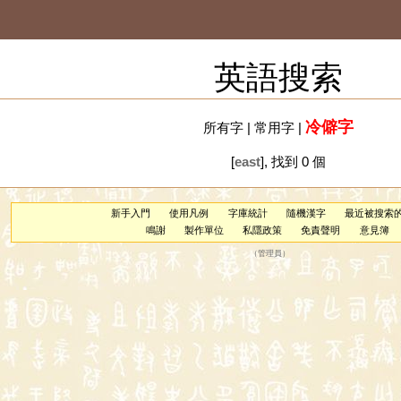
英語搜索
冷僻字
所有字
|
常用字
|
[
east
], 找到 0 個
新手入門
使用凡例
字庫統計
隨機漢字
最近被搜索
鳴謝
製作單位
私隱政策
免責聲明
意見簿
（
管理員
）