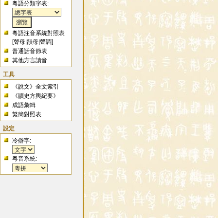
粵語分類字表:
粵語注音系統對照表
[
聲母
|
韻母
|
聲調
]
普通話音節表
其他方言讀音
工具
《說文》全文索引
《讀史方輿紀要》
成語彙輯
繁簡對照表
設定
冷僻字:
粵音系統: