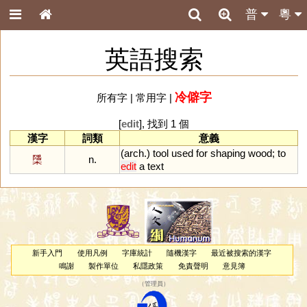
普
粵
英語搜索
冷僻字
所有字
|
常用字
|
[
edit
], 找到 1 個
漢字
詞類
意義
(
arch
.)
tool
used
for
shaping
wood
;
to
檃
n.
edit
a
text
新手入門
使用凡例
字庫統計
隨機漢字
最近被搜索的漢字
鳴謝
製作單位
私隱政策
免責聲明
意見簿
（
管理員
）