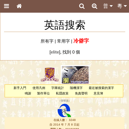
普
粵
英語搜索
冷僻字
所有字
|
常用字
|
[
elite
], 找到 0 個
新手入門
使用凡例
字庫統計
隨機漢字
最近被搜索的漢字
鳴謝
製作單位
私隱政策
免責聲明
意見簿
（
管理員
）
在線人數： 3248
自 2014 年 7 月 8 日起