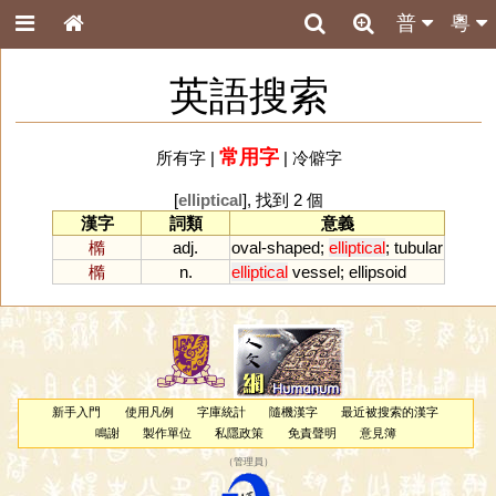
普
粵
英語搜索
常用字
所有字
|
|
冷僻字
[
elliptical
], 找到 2 個
漢字
詞類
意義
橢
adj.
oval
-
shaped
;
elliptical
;
tubular
橢
n.
elliptical
vessel
;
ellipsoid
新手入門
使用凡例
字庫統計
隨機漢字
最近被搜索的漢字
鳴謝
製作單位
私隱政策
免責聲明
意見簿
（
管理員
）