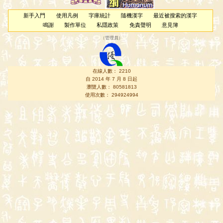
新手入門
使用凡例
字庫統計
隨機漢字
最近被搜索的漢字
鳴謝
製作單位
私隱政策
免責聲明
意見簿
（
管理員
）
在線人數： 2210
自 2014 年 7 月 8 日起
瀏覽人數： 80581813
使用次數： 294924994