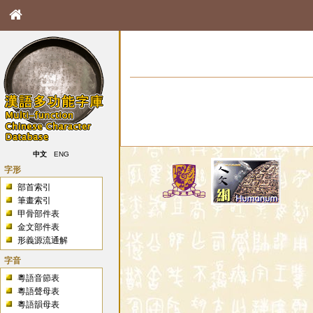
中文
ENG
字形
部首索引
筆畫索引
甲骨部件表
金文部件表
形義源流通解
字音
粵語音節表
粵語聲母表
粵語韻母表