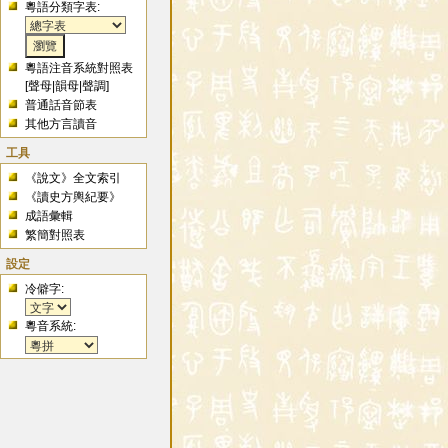
粵語分類字表:
粵語注音系統對照表
[
聲母
|
韻母
|
聲調
]
普通話音節表
其他方言讀音
工具
《說文》全文索引
《讀史方輿紀要》
成語彙輯
繁簡對照表
設定
冷僻字:
粵音系統: