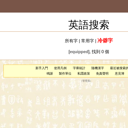
英語搜索
冷僻字
所有字
|
常用字
|
[
equipped
], 找到 0 個
新手入門
使用凡例
字庫統計
隨機漢字
最近被搜索
鳴謝
製作單位
私隱政策
免責聲明
意見簿
（
管理員
）