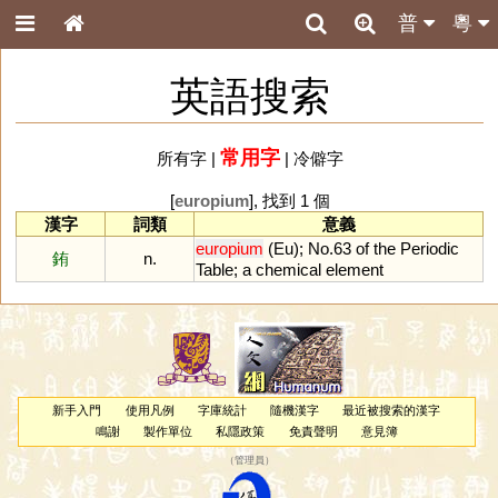
普
粵
英語搜索
常用字
所有字
|
|
冷僻字
[
europium
], 找到 1 個
漢字
詞類
意義
europium
(
Eu
);
No
.
63
of
the
Periodic
銪
n.
Table
;
a
chemical
element
新手入門
使用凡例
字庫統計
隨機漢字
最近被搜索的漢字
鳴謝
製作單位
私隱政策
免責聲明
意見簿
（
管理員
）