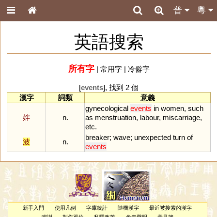
普
粵
英語搜索
所有字
|
常用字
|
冷僻字
[
events
], 找到 2 個
漢字
詞類
意義
gynecological
events
in
women
,
such
姅
n.
as
menstruation
,
labour
,
miscarriage
,
etc
.
breaker
;
wave
;
unexpected
turn
of
波
n.
events
新手入門
使用凡例
字庫統計
隨機漢字
最近被搜索的漢字