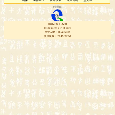
鳴謝
製作單位
私隱政策
免責聲明
意見簿
（
管理員
）
在線人數： 3286
自 2014 年 7 月 8 日起
瀏覽人數： 80405385
使用次數： 294539351