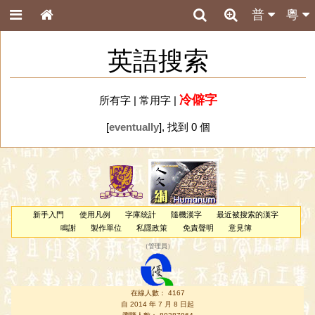
普
粵
英語搜索
冷僻字
所有字
|
常用字
|
[
eventually
], 找到 0 個
新手入門
使用凡例
字庫統計
隨機漢字
最近被搜索的漢字
鳴謝
製作單位
私隱政策
免責聲明
意見簿
（
管理員
）
在線人數： 4167
自 2014 年 7 月 8 日起