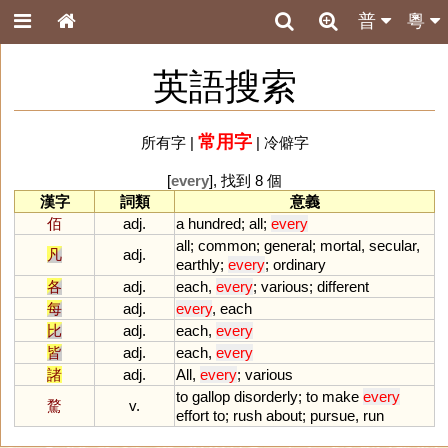
普
粵
英語搜索
常用字
所有字
|
|
冷僻字
[
every
], 找到 8 個
漢字
詞類
意義
佰
adj.
a
hundred
;
all
;
every
all
;
common
;
general
;
mortal
,
secular
,
凡
adj.
earthly
;
every
;
ordinary
各
adj.
each
,
every
;
various
;
different
每
adj.
every
,
each
比
adj.
each
,
every
皆
adj.
each
,
every
諸
adj.
All
,
every
;
various
to
gallop
disorderly
;
to
make
every
騖
v.
effort
to
;
rush
about
;
pursue
,
run