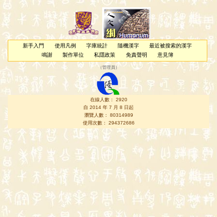
新手入門
使用凡例
字庫統計
隨機漢字
最近被搜索的漢字
鳴謝
製作單位
私隱政策
免責聲明
意見簿
（
管理員
）
在線人數： 2920
自 2014 年 7 月 8 日起
瀏覽人數： 80314989
使用次數： 294372686