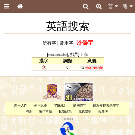
普
粵
英語搜索
冷僻字
所有字
|
常用字
|
[
excavate
], 找到 1 個
漢字
詞類
意義
穵
v.
to
excavate
新手入門
使用凡例
字庫統計
隨機漢字
最近被搜索的漢字
鳴謝
製作單位
私隱政策
免責聲明
意見簿
（
管理員
）