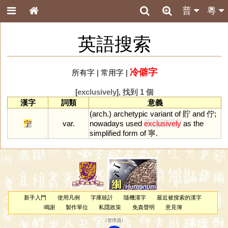
普
粵
英語搜索
冷僻字
所有字
|
常用字
|
[
exclusively
], 找到 1 個
漢字
詞類
意義
(
arch
.)
archetypic
variant
of
貯
and
佇;
宁
var.
nowadays
used
exclusively
as
the
simplified
form
of
寧.
新手入門
使用凡例
字庫統計
隨機漢字
最近被搜索的漢字
鳴謝
製作單位
私隱政策
免責聲明
意見簿
（
管理員
）