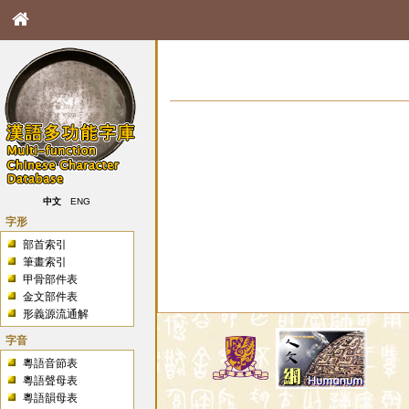
中文
ENG
字形
部首索引
筆畫索引
甲骨部件表
金文部件表
形義源流通解
字音
粵語音節表
粵語聲母表
粵語韻母表