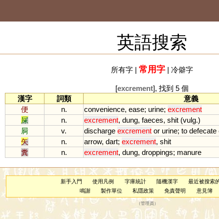
英語搜索
常用字
所有字
|
|
冷僻字
[
excrement
], 找到 5 個
漢字
詞類
意義
便
n.
convenience
,
ease
;
urine
;
excrement
屎
n.
excrement
,
dung
,
faeces
,
shit
(
vulg
.)
屙
v.
discharge
excrement
or
urine
;
to
defecate
矢
n.
arrow
,
dart
;
excrement
,
shit
糞
n.
excrement
,
dung
,
droppings
;
manure
新手入門
使用凡例
字庫統計
隨機漢字
最近被搜索
鳴謝
製作單位
私隱政策
免責聲明
意見簿
（
管理員
）