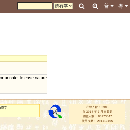
普
粵
or
urinate
;
to
ease
nature
在線人數： 2983
的漢字
自 2014 年 7 月 8 日起
瀏覽人數： 80173647
使用次數： 294113105