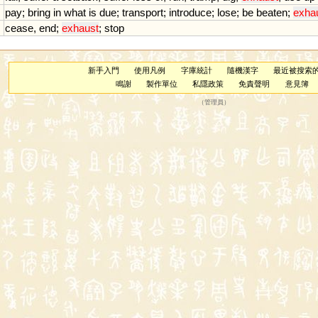
pay
;
bring
in
what
is
due
;
transport
;
introduce
;
lose
;
be
beaten
;
exha
cease
,
end
;
exhaust
;
stop
新手入門
使用凡例
字庫統計
隨機漢字
最近被搜索
鳴謝
製作單位
私隱政策
免責聲明
意見簿
（
管理員
）