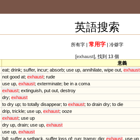
英語搜索
常用字
所有字
|
|
冷僻字
[
exhaust
], 找到 13 個
意義
eat
;
drink
;
suffer
,
incur
;
absorb
;
use
up
,
annihilate
,
wipe
out
,
exhaust
not
good
at
;
exhaust
;
rude
use
up
,
exhaust
;
exterminate
;
be
in
a
coma
exhaust
;
extinguish
,
put
out
,
destroy
dry
;
exhaust
to
dry
up
;
to
totally
disappear
;
to
exhaust
;
to
drain
dry
;
to
die
drip
,
trickle
;
use
up
,
exhaust
;
ooze
exhaust
;
use
up
dry
up
,
drain
;
use
up
,
exhaust
use
up
,
exhaust
fall
;
suffer
a
setback
,
suffer
loss
of
;
run
;
tramp
;
dig
;
exhaust
,
use
up