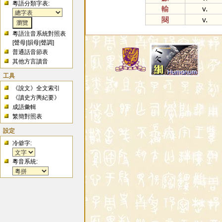
粵語分類字表:
輸
v.
闋
v.
粵語注音系統對照表
[
聲母
|
韻母
|
聲調
]
普通話音節表
其他方言讀音
工具
《說文》全文索引
《讀史方輿紀要》
成語彙輯
繁簡對照表
設定
冷僻字:
粵音系統: