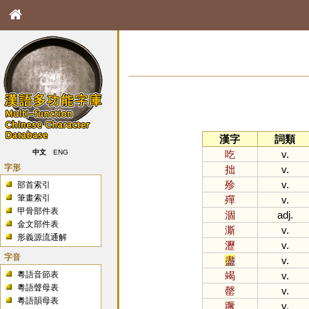
漢字
詞類
吃
v.
中文
ENG
字形
拙
v.
殄
v.
部首索引
筆畫索引
殫
v.
甲骨部件表
涸
adj.
金文部件表
澌
v.
形義源流通解
瀝
v.
字音
盡
v.
粵語音節表
竭
v.
粵語聲母表
罄
v.
粵語韻母表
蹶
v.