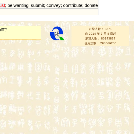
ust
;
be
wanting
;
submit
;
convey
;
contribute
;
donate
在線人數： 3371
的漢字
自 2014 年 7 月 8 日起
瀏覽人數： 80143837
使用次數： 294066200