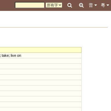
普
粵
;
take
;
live
on