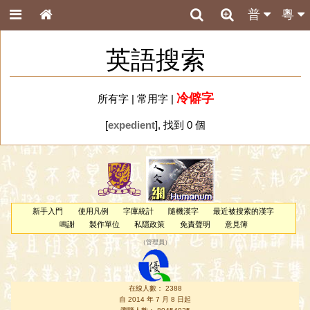
普
粵
英語搜索
冷僻字
所有字
|
常用字
|
[
expedient
], 找到 0 個
新手入門
使用凡例
字庫統計
隨機漢字
最近被搜索的漢字
鳴謝
製作單位
私隱政策
免責聲明
意見簿
（
管理員
）
在線人數： 2388
自 2014 年 7 月 8 日起