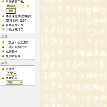
粵語分類字表:
粵語注音系統對照表
[
聲母
|
韻母
|
聲調
]
普通話音節表
其他方言讀音
工具
《說文》全文索引
《讀史方輿紀要》
成語彙輯
繁簡對照表
設定
冷僻字:
粵音系統: