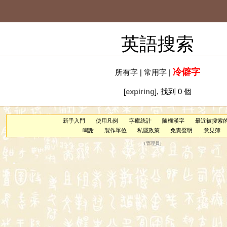
英語搜索
冷僻字
所有字
|
常用字
|
[
expiring
], 找到 0 個
新手入門
使用凡例
字庫統計
隨機漢字
最近被搜索
鳴謝
製作單位
私隱政策
免責聲明
意見簿
（
管理員
）