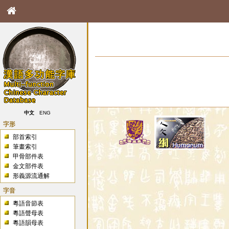
中文
ENG
字形
部首索引
筆畫索引
甲骨部件表
金文部件表
形義源流通解
字音
粵語音節表
粵語聲母表
粵語韻母表