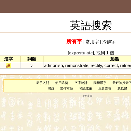
英語搜索
所有字
|
常用字
|
冷僻字
[
expostulate
], 找到 1 個
漢字
詞類
意義
諫
v.
admonish
,
remonstrate
;
rectify
,
correct
,
retrie
新手入門
使用凡例
字庫統計
隨機漢字
最近被搜索
鳴謝
製作單位
私隱政策
免責聲明
意見簿
（
管理員
）