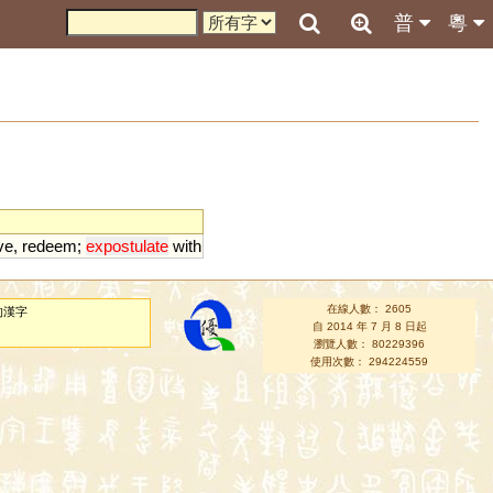
普
粵
ve
,
redeem
;
expostulate
with
在線人數： 2605
的漢字
自 2014 年 7 月 8 日起
瀏覽人數： 80229396
使用次數： 294224559