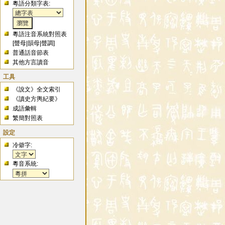
粵語分類字表:
粵語注音系統對照表
[
聲母
|
韻母
|
聲調
]
普通話音節表
其他方言讀音
工具
《說文》全文索引
《讀史方輿紀要》
成語彙輯
繁簡對照表
設定
冷僻字:
粵音系統: