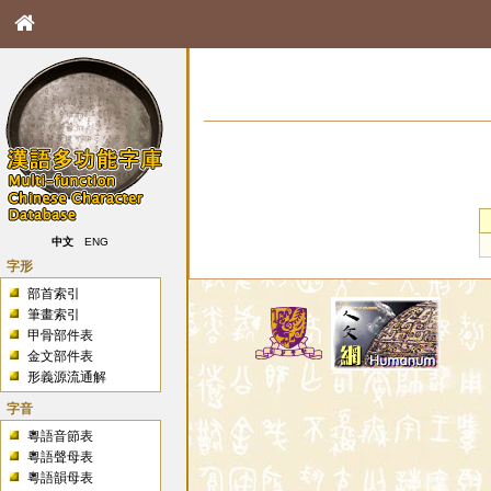
中文
ENG
字形
部首索引
筆畫索引
甲骨部件表
金文部件表
形義源流通解
字音
粵語音節表
粵語聲母表
粵語韻母表