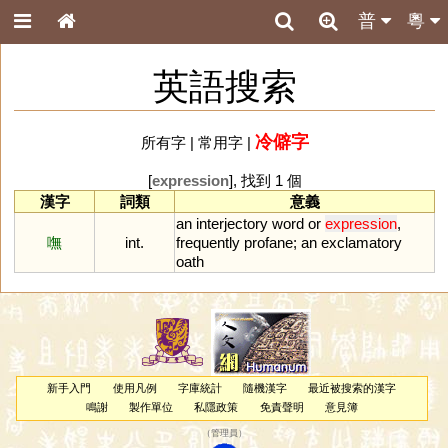
普
粵
英語搜索
冷僻字
所有字
|
常用字
|
[
expression
], 找到 1 個
漢字
詞類
意義
an
interjectory
word
or
expression
,
嘸
int.
frequently
profane
;
an
exclamatory
oath
新手入門
使用凡例
字庫統計
隨機漢字
最近被搜索的漢字
鳴謝
製作單位
私隱政策
免責聲明
意見簿
（
管理員
）