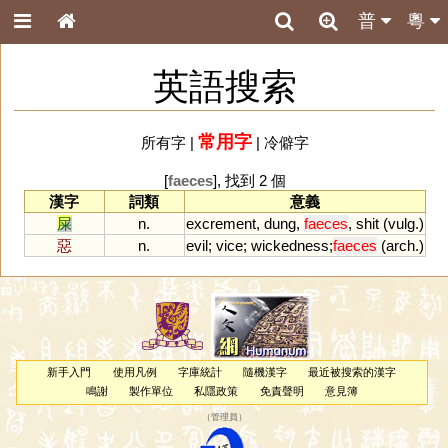
普
粵
英語搜索
常用字
所有字
|
|
冷僻字
[
faeces
], 找到 2 個
漢字
詞類
意義
屎
n.
excrement
,
dung
,
faeces
,
shit
(
vulg
.)
惡
n.
evil
;
vice
;
wickedness
;
faeces
(
arch
.)
新手入門
使用凡例
字庫統計
隨機漢字
最近被搜索的漢字
鳴謝
製作單位
私隱政策
免責聲明
意見簿
（
管理員
）