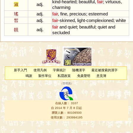
kind
-
hearted
;
beautiful
,
fair
;
virtuous
,
淑
adj.
charming
瑤
adj.
fair
,
fine
,
precious
;
esteemed
皙
adj.
fair
-
skinned
,
light
-
complexioned
;
white
fair
and
quiet
;
beautiful
;
quiet
and
靚
adj.
secluded
新手入門
使用凡例
字庫統計
隨機漢字
最近被搜索的漢字
鳴謝
製作單位
私隱政策
免責聲明
意見簿
（
管理員
）
在線人數： 3107
自 2014 年 7 月 8 日起
瀏覽人數： 80106500
使用次數： 293994195