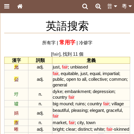
普
粵
英語搜索
常用字
所有字
|
|
冷僻字
[
fair
], 找到 11 個
漢字
詞類
意義
允
adj.
just
,
fair
;
unbiased
fair
,
equitable
,
just
,
equal
,
impartial
;
公
adj.
public
,
open
to
all
,
collective
;
common
;
general
dyke
;
embankment
;
depression
;
圩
n.
country
fair
墟
n.
big
mound
;
ruins
;
country
fair
;
village
beautiful
,
pleasing
;
elegant
,
graceful
,
娟
adj.
fair
市
n.
market
,
fair
;
city
,
town
晰
adj.
bright
;
clear
;
distinct
;
white
;
fair
-
skinned