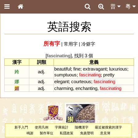
普
粵
英語搜索
所有字
|
常用字
|
冷僻字
[
fascinating
], 找到 3 個
漢字
詞類
意義
beautiful
;
fine
;
extravagant
;
luxurious
;
姱
adj.
sumptuous
;
fascinating
;
pretty
娜
adj.
elegant
;
courteous
;
fascinating
媚
adj.
charming
,
enchanting
,
fascinating
新手入門
使用凡例
字庫統計
隨機漢字
最近被搜索的漢字
鳴謝
製作單位
私隱政策
免責聲明
意見簿