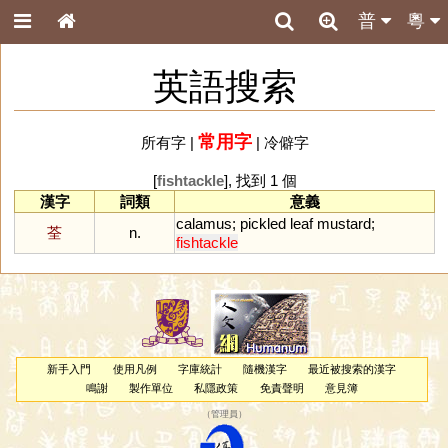
普
粵
英語搜索
常用字
所有字
|
|
冷僻字
[
fishtackle
], 找到 1 個
漢字
詞類
意義
calamus
;
pickled
leaf
mustard
;
荃
n.
fishtackle
新手入門
使用凡例
字庫統計
隨機漢字
最近被搜索的漢字
鳴謝
製作單位
私隱政策
免責聲明
意見簿
（
管理員
）