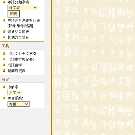
粵語分類字表:
粵語注音系統對照表
[
聲母
|
韻母
|
聲調
]
普通話音節表
其他方言讀音
工具
《說文》全文索引
《讀史方輿紀要》
成語彙輯
繁簡對照表
設定
冷僻字:
粵音系統: