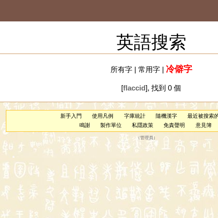
英語搜索
冷僻字
所有字
|
常用字
|
[
flaccid
], 找到 0 個
新手入門
使用凡例
字庫統計
隨機漢字
最近被搜索
鳴謝
製作單位
私隱政策
免責聲明
意見簿
（
管理員
）