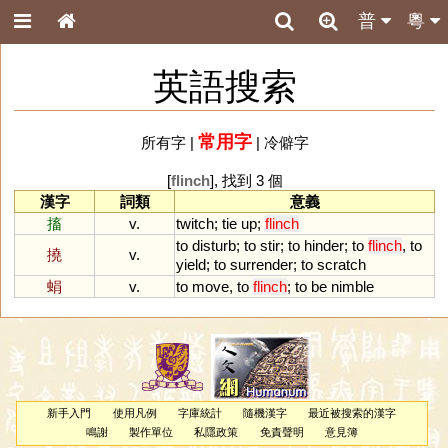
普
粵
英語搜索
常用字
所有字
|
|
冷僻字
[
flinch
], 找到 3 個
漢字
詞類
意義
搐
v.
twitch
;
tie
up
;
flinch
to
disturb
;
to
stir
;
to
hinder
;
to
flinch
,
to
撓
v.
yield
;
to
surrender
;
to
scratch
蜎
v.
to
move
,
to
flinch
;
to
be
nimble
新手入門
使用凡例
字庫統計
隨機漢字
最近被搜索的漢字
鳴謝
製作單位
私隱政策
免責聲明
意見簿