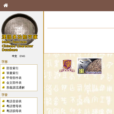
中文
ENG
字形
部首索引
筆畫索引
甲骨部件表
金文部件表
形義源流通解
字音
粵語音節表
粵語聲母表
粵語韻母表