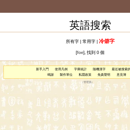
英語搜索
冷僻字
所有字
|
常用字
|
[
foe
], 找到 0 個
新手入門
使用凡例
字庫統計
隨機漢字
最近被搜索
鳴謝
製作單位
私隱政策
免責聲明
意見簿
（
管理員
）