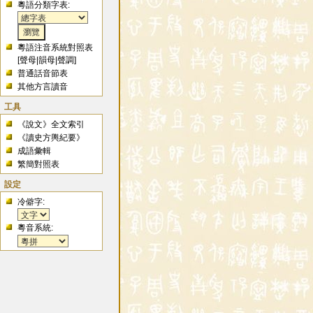
粵語分類字表:
粵語注音系統對照表
[
聲母
|
韻母
|
聲調
]
普通話音節表
其他方言讀音
工具
《說文》全文索引
《讀史方輿紀要》
成語彙輯
繁簡對照表
設定
冷僻字:
粵音系統: