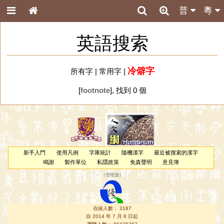
普
粵
英語搜索
冷僻字
所有字
|
常用字
|
[
footnote
], 找到 0 個
新手入門
使用凡例
字庫統計
隨機漢字
最近被搜索的漢字
鳴謝
製作單位
私隱政策
免責聲明
意見簿
（
管理員
）
在線人數： 3187
自 2014 年 7 月 8 日起