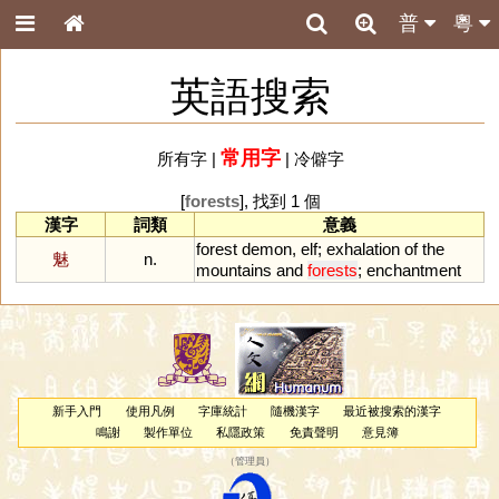
普
粵
英語搜索
常用字
所有字
|
|
冷僻字
[
forests
], 找到 1 個
漢字
詞類
意義
forest
demon
,
elf
;
exhalation
of
the
魅
n.
mountains
and
forests
;
enchantment
新手入門
使用凡例
字庫統計
隨機漢字
最近被搜索的漢字
鳴謝
製作單位
私隱政策
免責聲明
意見簿
（
管理員
）