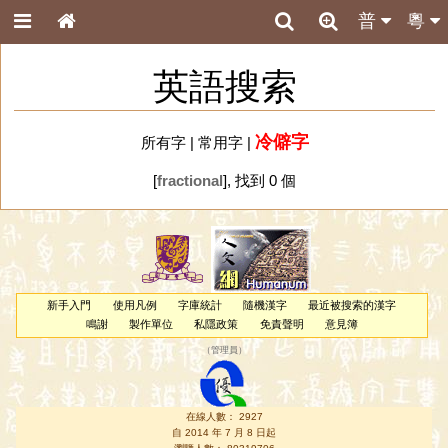
普
粵
英語搜索
冷僻字
所有字
|
常用字
|
[
fractional
], 找到 0 個
新手入門
使用凡例
字庫統計
隨機漢字
最近被搜索的漢字
鳴謝
製作單位
私隱政策
免責聲明
意見簿
（
管理員
）
在線人數： 2927
自 2014 年 7 月 8 日起