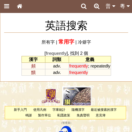
普
粵
英語搜索
常用字
所有字
|
|
冷僻字
[
frequently
], 找到 2 個
漢字
詞類
意義
頻
adv.
frequently
;
repeatedly
黷
adv.
frequently
新手入門
使用凡例
字庫統計
隨機漢字
最近被搜索的漢字
鳴謝
製作單位
私隱政策
免責聲明
意見簿
（
管理員
）