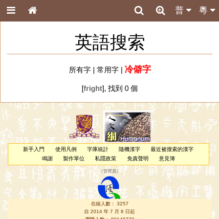
普
粵
英語搜索
冷僻字
所有字
|
常用字
|
[
fright
], 找到 0 個
新手入門
使用凡例
字庫統計
隨機漢字
最近被搜索的漢字
鳴謝
製作單位
私隱政策
免責聲明
意見簿
（
管理員
）
在線人數： 3257
自 2014 年 7 月 8 日起