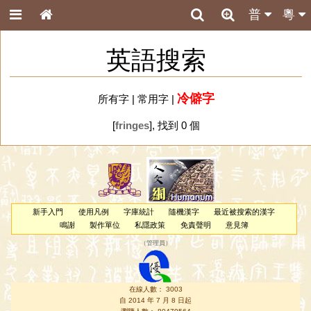
普
粵
英語搜索
冷僻字
所有字
|
常用字
|
[
fringes
], 找到 0 個
新手入門
使用凡例
字庫統計
隨機漢字
最近被搜索的漢字
鳴謝
製作單位
私隱政策
免責聲明
意見簿
（
管理員
）
在線人數： 3003
自 2014 年 7 月 8 日起