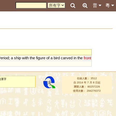
普
粵
eriod
;
a
ship
with
the
figure
of
a
bird
carved
in
the
front
在線人數： 3512
的漢字
自 2014 年 7 月 8 日起
瀏覽人數： 80257226
使用次數： 294276372