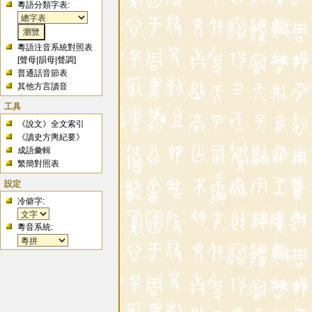
粵語分類字表:
粵語注音系統對照表
[
聲母
|
韻母
|
聲調
]
普通話音節表
其他方言讀音
工具
《說文》全文索引
《讀史方輿紀要》
成語彙輯
繁簡對照表
設定
冷僻字:
粵音系統: