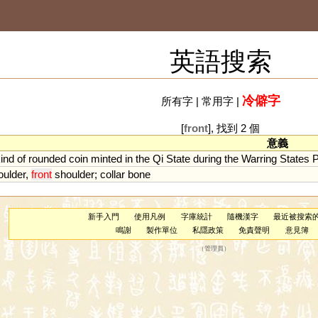
英語搜索
冷僻字
所有字
|
常用字
|
[
front
], 找到 2 個
意義
ind
of
rounded
coin
minted
in
the
Qi
State
during
the
Warring
States
P
oulder
,
front
shoulder
;
collar
bone
新手入門
使用凡例
字庫統計
隨機漢字
最近被搜索
鳴謝
製作單位
私隱政策
免責聲明
意見簿
（
管理員
）