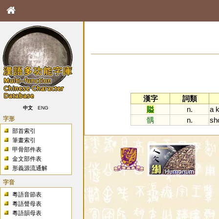
漢字
詞類
賹
n.
a
k
中文
ENG
字形
髃
n.
sh
部首索引
筆畫索引
甲骨部件表
金文部件表
形義源流通解
字音
粵語音節表
粵語聲母表
粵語韻母表