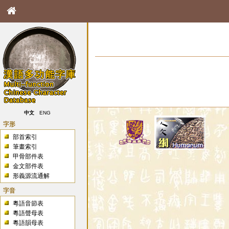
中文
ENG
字形
部首索引
筆畫索引
甲骨部件表
金文部件表
形義源流通解
字音
粵語音節表
粵語聲母表
粵語韻母表