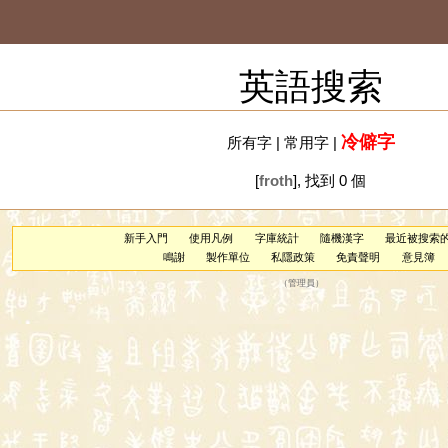
英語搜索
冷僻字
所有字
|
常用字
|
[
froth
], 找到 0 個
新手入門
使用凡例
字庫統計
隨機漢字
最近被搜索
鳴謝
製作單位
私隱政策
免責聲明
意見簿
（
管理員
）