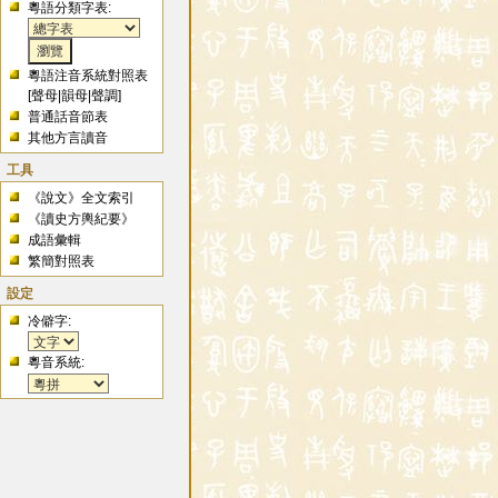
粵語分類字表:
粵語注音系統對照表
[
聲母
|
韻母
|
聲調
]
普通話音節表
其他方言讀音
工具
《說文》全文索引
《讀史方輿紀要》
成語彙輯
繁簡對照表
設定
冷僻字:
粵音系統: