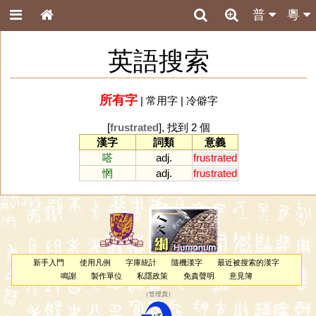
普
粵
英語搜索
所有字
|
常用字
|
冷僻字
[
frustrated
], 找到 2 個
漢字
詞類
意義
嗒
adj.
frustrated
惘
adj.
frustrated
新手入門
使用凡例
字庫統計
隨機漢字
最近被搜索的漢字
鳴謝
製作單位
私隱政策
免責聲明
意見簿
（
管理員
）