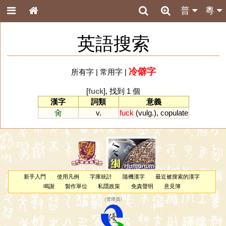
普
粵
英語搜索
冷僻字
所有字
|
常用字
|
[
fuck
], 找到 1 個
漢字
詞類
意義
肏
v.
fuck
(
vulg
.),
copulate
新手入門
使用凡例
字庫統計
隨機漢字
最近被搜索的漢字
鳴謝
製作單位
私隱政策
免責聲明
意見簿
（
管理員
）