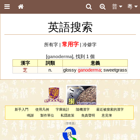
普
粵
英語搜索
常用字
所有字
|
|
冷僻字
[
ganoderma
], 找到 1 個
漢字
詞類
意義
芝
n.
glossy
ganoderma
;
sweetgrass
新手入門
使用凡例
字庫統計
隨機漢字
最近被搜索的漢字
鳴謝
製作單位
私隱政策
免責聲明
意見簿
（
管理員
）