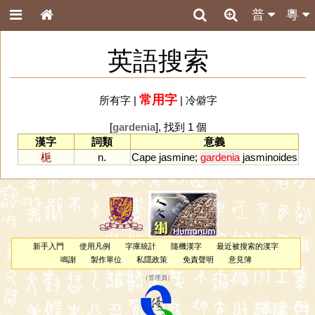
普
粵
英語搜索
常用字
所有字
|
|
冷僻字
[
gardenia
], 找到 1 個
漢字
詞類
意義
梔
n.
Cape
jasmine
;
gardenia
jasminoides
新手入門
使用凡例
字庫統計
隨機漢字
最近被搜索的漢字
鳴謝
製作單位
私隱政策
免責聲明
意見簿
（
管理員
）