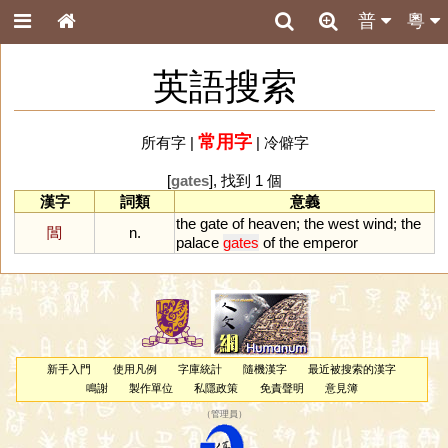
普
粵
英語搜索
常用字
所有字
|
|
冷僻字
[
gates
], 找到 1 個
漢字
詞類
意義
the
gate
of
heaven
;
the
west
wind
;
the
閶
n.
palace
gates
of
the
emperor
新手入門
使用凡例
字庫統計
隨機漢字
最近被搜索的漢字
鳴謝
製作單位
私隱政策
免責聲明
意見簿
（
管理員
）